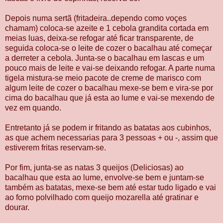
Depois numa sertã (fritadeira..dependo como voçes
chamam) coloca-se azeite e 1 cebola grandita cortada em
meias luas, deixa-se refogar até ficar transparente, de
seguida coloca-se o leite de cozer o bacalhau até começar
a derreter a cebola. Junta-se o bacalhau em lascas e um
pouco mais de leite e vai-se deixando refogar. A parte numa
tigela mistura-se meio pacote de creme de marisco com
algum leite de cozer o bacalhau mexe-se bem e vira-se por
cima do bacalhau que já esta ao lume e vai-se mexendo de
vez em quando.
Entretanto já se podem ir fritando as batatas aos cubinhos,
as que achem necessarias para 3 pessoas + ou -, assim que
estiverem fritas reservam-se.
Por fim, junta-se as natas 3 queijos (Deliciosas) ao
bacalhau que esta ao lume, envolve-se bem e juntam-se
também as batatas, mexe-se bem até estar tudo ligado e vai
ao forno polvilhado com queijo mozarella até gratinar e
dourar.