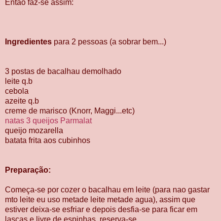
Então fáz-se assim:
Ingredientes
para 2 pessoas (a sobrar bem...)
3 postas de bacalhau demolhado
leite q.b
cebola
azeite q.b
creme de marisco (Knorr, Maggi...etc)
natas 3 queijos Parmalat
queijo mozarella
batata frita aos cubinhos
Preparação:
Começa-se por cozer o bacalhau em leite (para nao gastar
mto leite eu uso metade leite metade agua), assim que
estiver deixa-se esfriar e depois desfia-se para ficar em
lascas e livre de espinhas, reserva-se.