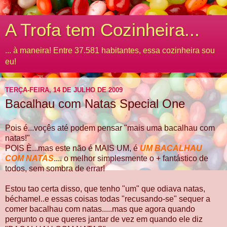
A Trofa tem Cozinheira...
... à maneira! Entre 37.581 habitantes, essa cozinheira sou
eu!
TERÇA-FEIRA, 14 DE JULHO DE 2009
Bacalhau com Natas Special One
Pois é...voçês até podem pensar "mais uma bacalhau com
natas!"
POIS È...mas este não é MAIS UM, é
UM BACALHAU
COM NATAS
.... o melhor simplesmente o + fantástico de
todos, sem sombra de errar!
Estou tao certa disso, que tenho "um" que odiava natas,
béchamel..e essas coisas todas "recusando-se" sequer a
comer bacalhau com natas.....mas que agora quando
pergunto o que queres jantar de vez em quando ele diz